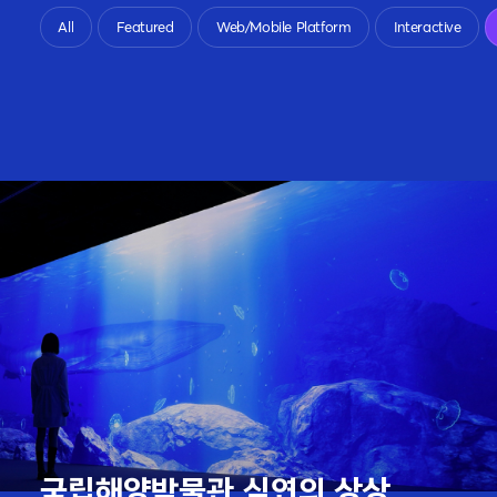
All
Featured
Web/Mobile Platform
Interactive
All
Featured
Web/Mobile Platform
Interactive
국립해양박물관 심연의 상상