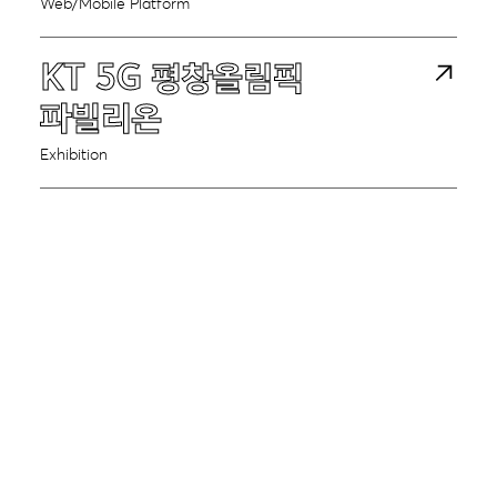
Web/Mobile Platform
News
KT 5G 평창올림픽
파빌리온
Contact
Exhibition
Project Request
project@does.kr
Careers
career@does.kr
Tel
+82 2 3143 5258
Address
서울시 마포구 양화로 23길 36
더즈 인터랙티브 빌딩