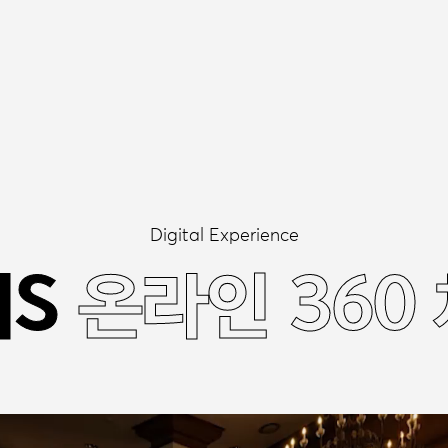
Digital Experience
S
S
온라인 360