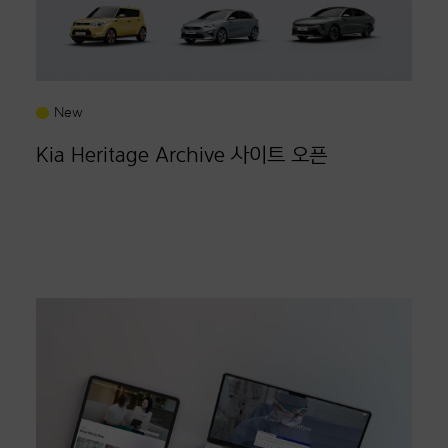
Contact
Project Request
New
project@does.kr
Kia Heritage Archive 사이트 오픈
Careers
career@does.kr
Tel
+82 2 3143 5258
Address
서울시 마포구 양화로 23길 36
더즈 인터랙티브 빌딩
© 2026 does interactive.
All Rights Reserved.